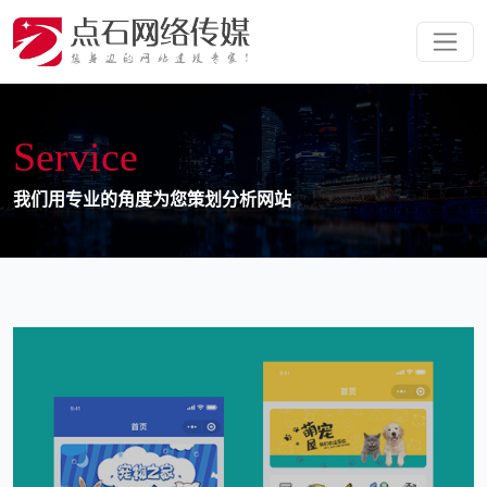
S
e
r
v
i
c
e
我
们
用
专
业
的
角
度
为
您
策
划
分
析
网
站