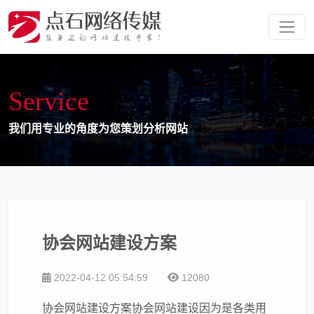
S
e
r
v
i
c
e
我
们
用
专
业
的
角
度
为
您
策
划
分
析
网
站
协会网站建设方案
2022-04-12 05:54:59
12080
协会网站建设方案协会网站建设因为是各类用