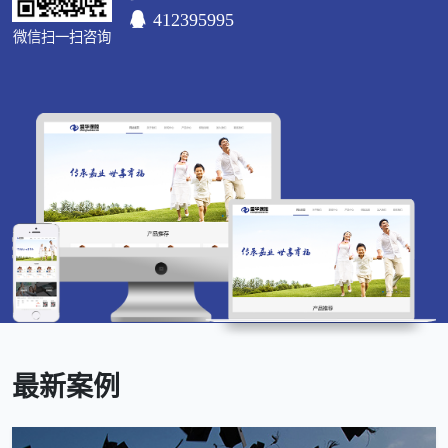
412395995
微信扫一扫咨询
最新案例