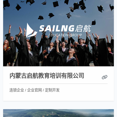
内蒙古启航教育培训有限公司
连锁企业 / 企业官网 / 定制开发