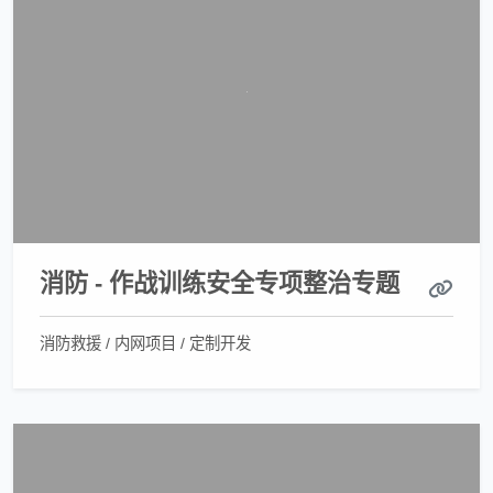
消防 - 作战训练安全专项整治专题
消防救援 / 内网项目 / 定制开发